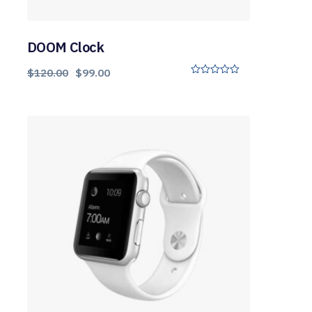
DOOM Clock
$
120.00
$
99.00
0
o
u
t
o
f
5