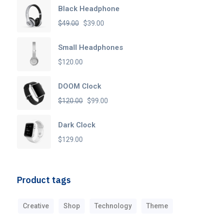
Black Headphone
Le
Le
$
49.00
$
39.00
prix
prix
Small Headphones
initial
actuel
$
120.00
était :
est :
$49.00.
$39.00.
DOOM Clock
Le
Le
$
120.00
$
99.00
prix
prix
Dark Clock
initial
actuel
$
129.00
était :
est :
$120.00.
$99.00.
Product tags
Creative
Shop
Technology
Theme