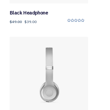
Black Headphone
$
49.00
$
39.00
0
o
u
t
o
f
5