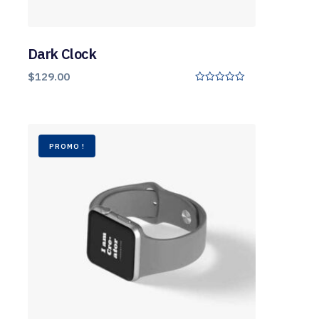
Dark Clock
$
129.00
0
o
u
t
o
f
PROMO !
5