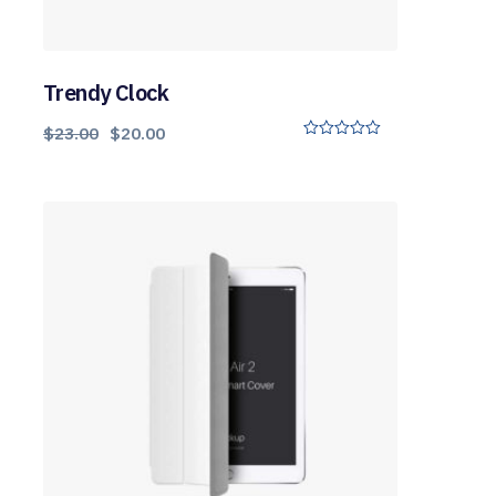
Trendy Clock
$
23.00
$
20.00
0
o
u
t
o
f
5