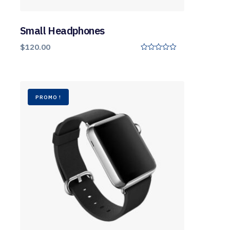
Small Headphones
$
120.00
0
o
u
t
o
f
PROMO !
5