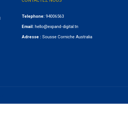
CONTACTEZ NOUS
Telephone:
94006563
Email:
hello@expand-digital.tn
Adresse :
Sousse Corniche Australia
Dig