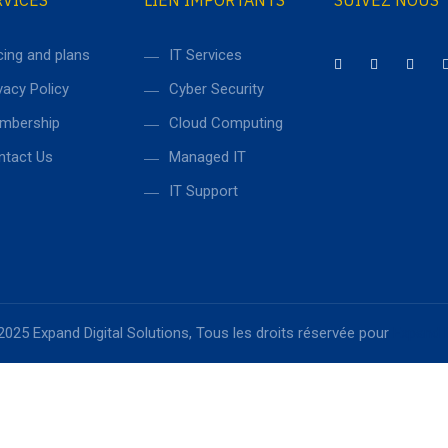
RVICES
LIEN IMPORTANTS
SUIVEZ NOUS
cing and plans
IT Services
vacy Policy
Cyber Security
mbership
Cloud Computing
ntact Us
Managed IT
IT Support
025 Expand Digital Solutions, Tous les droits réservée pour
Expand 